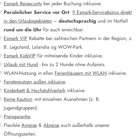
Esmark Reisecurity
bei jeder Buchung inklusive.
Persönlicher Service vor Ort
:
9 Esmark-Servicebüros direkt
in den Urlaubsgebieten
–
deutschsprachig
und im Notfall
rund um die Uhr
für euch erreichbar.
Esmark VIP
Rabatte bei zahlreichen Partnern in der Region, z.
B. Legoland, Lalandia og WOW-Park.
Esmark KidsVIP
für mitreisende Kinder inklusive.
Urlaub mit Hund
- bis zu 2 Hunde ohne Aufpreis.
WLAN-Nutzung in allen
Ferienhäusern mit WLAN
inklusive.
Fensterputzen außen inklusive
.
Kinderbett & Hochstuhlverleih
inklusive.
Keine Kaution
-mit einzelnen Ausnahmen (z. B.
Jugendgruppen).
Preisgarantie
.
Flexible
Anreise
&
Abreise
auch außerhalb unserer
Öffnungszeiten.