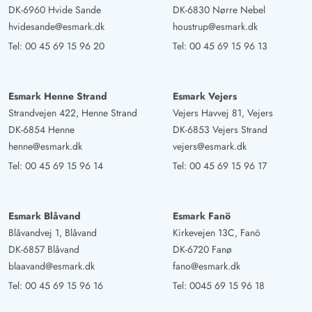
DK-6960 Hvide Sande
DK-6830 Nørre Nebel
hvidesande@esmark.dk
houstrup@esmark.dk
Tel:
00 45 69 15 96 20
Tel:
00 45 69 15 96 13
Esmark Henne Strand
Esmark Vejers
Strandvejen 422, Henne Strand
Vejers Havvej 81, Vejers
DK-6854 Henne
DK-6853 Vejers Strand
henne@esmark.dk
vejers@esmark.dk
Tel:
00 45 69 15 96 14
Tel:
00 45 69 15 96 17
Esmark Blåvand
Esmark Fanö
Blåvandvej 1, Blåvand
Kirkevejen 13C, Fanö
DK-6857 Blåvand
DK-6720 Fanø
blaavand@esmark.dk
fano@esmark.dk
Tel:
00 45 69 15 96 16
Tel:
0045 69 15 96 18