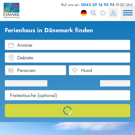
Ruf uns an:
0045 69 16 95 95
(9-20 Uhr)
Ferienhaus in Dänemark finden
Anreise
Gebiete
Karten
Listena
Wünsche zum Haus
Zurücksetzen
Loading...