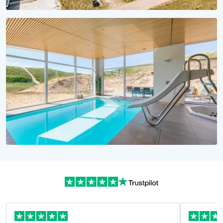
KLEINER PREIS, MEER ERLEBEN
Urlaub unter 1000 Euro
Günstige Ferienhäuser jetzt buchen!
WASSERSPASS PUR!
Urlaubsträume in Dänemark
Alle Ferienhäuser mit Pool hier!