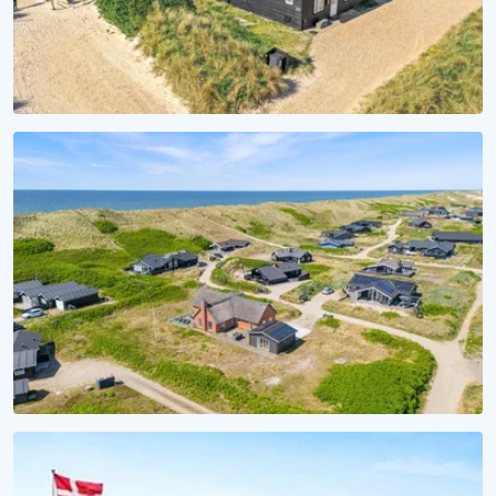
MEERTRÄUME
Aufwachen mit Wellenrauschen
Ferienhäuser direkt am Strand
SAISON 2028
Ferienhaus 2028 reservieren
Unverbindlich reservieren, unvergesslich erleben