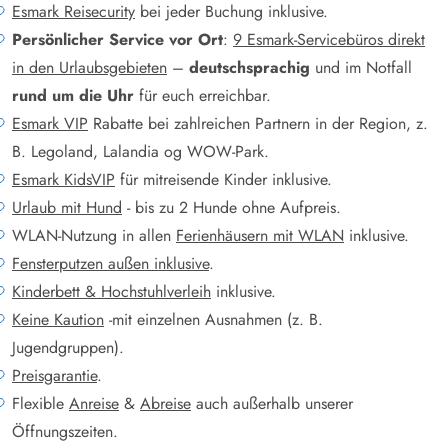
Esmark Reisecurity
bei jeder Buchung inklusive.
Persönlicher Service vor Ort
:
9 Esmark-Servicebüros direkt
in den Urlaubsgebieten
–
deutschsprachig
und im Notfall
rund um die Uhr
für euch erreichbar.
Esmark VIP
Rabatte bei zahlreichen Partnern in der Region, z.
B. Legoland, Lalandia og WOW-Park.
Esmark KidsVIP
für mitreisende Kinder inklusive.
Urlaub mit Hund
- bis zu 2 Hunde ohne Aufpreis.
WLAN-Nutzung in allen
Ferienhäusern mit WLAN
inklusive.
Fensterputzen außen inklusive
.
Kinderbett & Hochstuhlverleih
inklusive.
Keine Kaution
-mit einzelnen Ausnahmen (z. B.
Jugendgruppen).
Preisgarantie
.
Flexible
Anreise
&
Abreise
auch außerhalb unserer
Öffnungszeiten.