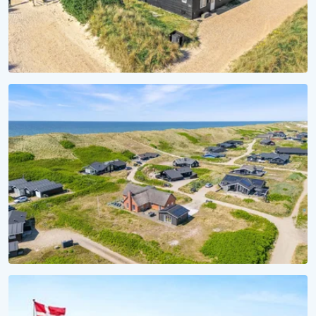
MEERTRÄUME
Aufwachen mit Wellenrauschen
Ferienhäuser direkt am Strand
SAISON 2028
Ferienhaus 2028 reservieren
Unverbindlich reservieren, unvergesslich erleben