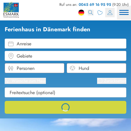
Ruf uns an:
0045 69 16 95 95
(9-20 Uhr)
Ferienhaus in Dänemark finden
Anreise
Gebiete
Karten
Listena
Wünsche zum Haus
Zurücksetzen
Loading...