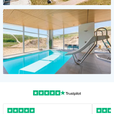
KLEINER PREIS, MEER ERLEBEN
Urlaub unter 1000 Euro
Günstige Ferienhäuser jetzt buchen!
WASSERSPASS PUR!
Urlaubsträume in Dänemark
Alle Ferienhäuser mit Pool hier!