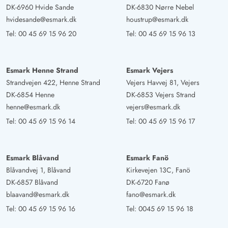
DK-6960 Hvide Sande
DK-6830 Nørre Nebel
hvidesande@esmark.dk
houstrup@esmark.dk
Tel:
00 45 69 15 96 20
Tel:
00 45 69 15 96 13
Esmark Henne Strand
Esmark Vejers
Strandvejen 422, Henne Strand
Vejers Havvej 81, Vejers
DK-6854 Henne
DK-6853 Vejers Strand
henne@esmark.dk
vejers@esmark.dk
Tel:
00 45 69 15 96 14
Tel:
00 45 69 15 96 17
Esmark Blåvand
Esmark Fanö
Blåvandvej 1, Blåvand
Kirkevejen 13C, Fanö
DK-6857 Blåvand
DK-6720 Fanø
blaavand@esmark.dk
fano@esmark.dk
Tel:
00 45 69 15 96 16
Tel:
0045 69 15 96 18