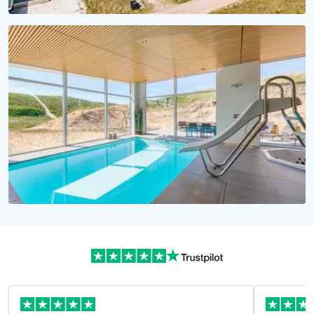
KLEINER PREIS, MEER ERLEBEN
Urlaub unter 1000 Euro
Günstige Ferienhäuser jetzt buchen!
WASSERSPASS PUR!
Urlaubsträume in Dänemark
Alle Ferienhäuser mit Pool hier!