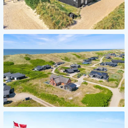
MEERTRÄUME
Aufwachen mit Wellenrauschen
Ferienhäuser direkt am Strand
SAISON 2028
Ferienhaus 2028 reservieren
Unverbindlich reservieren, unvergesslich erleben