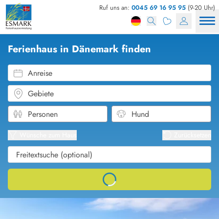
Ruf uns an:
0045 69 16 95 95
(9-20 Uhr)
Ferienhaus in Dänemark finden
Anreise
Gebiete
Karten
Listena
Wünsche zum Haus
Zurücksetzen
Loading...