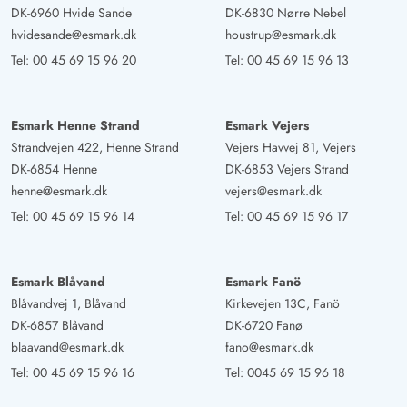
DK-6960 Hvide Sande
DK-6830 Nørre Nebel
hvidesande@esmark.dk
houstrup@esmark.dk
Tel:
00 45 69 15 96 20
Tel:
00 45 69 15 96 13
Esmark Henne Strand
Esmark Vejers
Strandvejen 422, Henne Strand
Vejers Havvej 81, Vejers
DK-6854 Henne
DK-6853 Vejers Strand
henne@esmark.dk
vejers@esmark.dk
Tel:
00 45 69 15 96 14
Tel:
00 45 69 15 96 17
Esmark Blåvand
Esmark Fanö
Blåvandvej 1, Blåvand
Kirkevejen 13C, Fanö
DK-6857 Blåvand
DK-6720 Fanø
blaavand@esmark.dk
fano@esmark.dk
Tel:
00 45 69 15 96 16
Tel:
0045 69 15 96 18