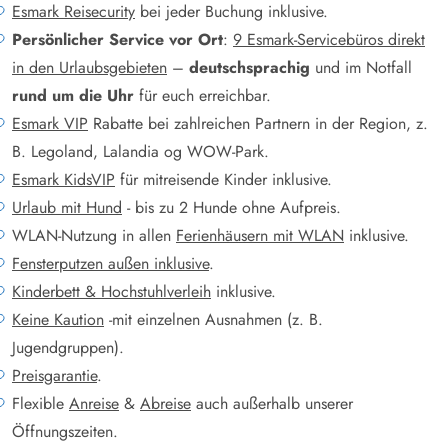
Esmark Reisecurity
bei jeder Buchung inklusive.
Persönlicher Service vor Ort
:
9 Esmark-Servicebüros direkt
in den Urlaubsgebieten
–
deutschsprachig
und im Notfall
rund um die Uhr
für euch erreichbar.
Esmark VIP
Rabatte bei zahlreichen Partnern in der Region, z.
B. Legoland, Lalandia og WOW-Park.
Esmark KidsVIP
für mitreisende Kinder inklusive.
Urlaub mit Hund
- bis zu 2 Hunde ohne Aufpreis.
WLAN-Nutzung in allen
Ferienhäusern mit WLAN
inklusive.
Fensterputzen außen inklusive
.
Kinderbett & Hochstuhlverleih
inklusive.
Keine Kaution
-mit einzelnen Ausnahmen (z. B.
Jugendgruppen).
Preisgarantie
.
Flexible
Anreise
&
Abreise
auch außerhalb unserer
Öffnungszeiten.